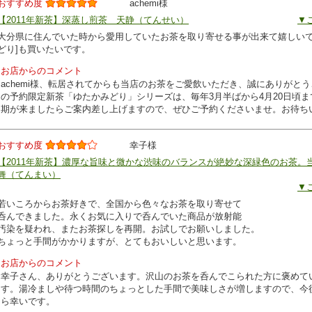
おすすめ度
achemi様
【2011年新茶】深蒸し煎茶 天静（てんせい）
▼
大分県に住んでいた時から愛用していたお茶を取り寄せる事が出来て嬉しいで
どり]も買いたいです。
お店からのコメント
achemi様、転居されてからも当店のお茶をご愛飲いただき、誠にありがと
の予約限定新茶「ゆたかみどり」シリーズは、毎年3月半ばから4月20日頃
期が来ましたらご案内差し上げますので、ぜひご予約くださいませ。お待ち
おすすめ度
幸子様
【2011年新茶】濃厚な旨味と微かな渋味のバランスが絶妙な深緑色のお茶。
舞（てんまい）
▼
若いころからお茶好きで、全国から色々なお茶を取り寄せて
呑んできました。永くお気に入りで呑んでいた商品が放射能
汚染を疑われ、またお茶探しを再開。お試しでお願いしました。
ちょっと手間がかかりますが、とてもおいしいと思います。
お店からのコメント
幸子さん、ありがとうございます。沢山のお茶を呑んでこられた方に褒めて
す。湯冷ましや待つ時間のちょっとした手間で美味しさが増しますので、今
ら幸いです。