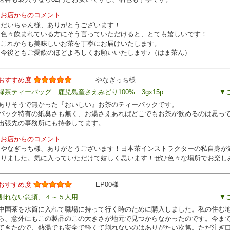
お店からのコメント
だいちゃん様、ありがとうございます！
色々飲まれている方にそう言っていただけると、とても嬉しいです！
これからも美味しいお茶を丁寧にお届けいたします。
今後ともご愛飲のほどよろしくお願いいたします♪（はま茶ん）
おすすめ度
やなぎっち様
緑茶ティーバッグ 鹿児島産さえみどり100% 3gx15p
▼
ありそうで無かった『おいしい』お茶のティーパックです。
パック特有の紙臭さも無く、お湯さえあればどこでもお茶が飲めるのは思っ
出張先の事務所にも持参してます。
お店からのコメント
やなぎっち様、ありがとうございます！日本茶インストラクターの私自身が
りました。気に入っていただけて嬉しく思います！ぜひ色々な場所でお楽し
おすすめ度
EP00様
割れない急須、４～５人用
▼
中国茶を水筒に入れて職場に持って行く時のために購入しました。私の住む
ら、意外にもこの製品のこの大きさが地元で見つからなかったのです。今ま
てきたので、熱湯でも安全で軽くて割れないのはありがたい次第。ただ注ぎ