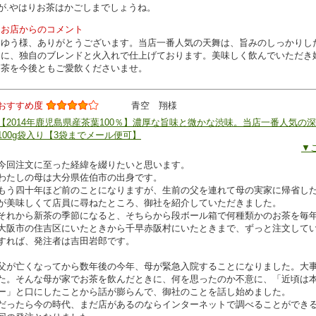
が.やはりお茶はかごしまでしょうね。
お店からのコメント
ゆう様、ありがとうございます。当店一番人気の天舞は、旨みのしっかりし
に、独自のブレンドと火入れで仕上げております。美味しく飲んでいただき
茶を今後ともご愛飲くださいませ。
おすすめ度
青空 翔様
【2014年鹿児島県産茶葉100％】濃厚な旨味と微かな渋味。当店一番人気の
100g袋入り【3袋までメール便可】
▼
今回注文に至った経緯を綴りたいと思います。
わたしの母は大分県佐伯市の出身です。
もう四十年ほど前のことになりますが、生前の父を連れて母の実家に帰省し
が美味しくて店員に尋ねたところ、御社を紹介していただきました。
それから新茶の季節になると、そちらから段ボール箱で何種類かのお茶を毎
大阪市の住吉区にいたときから千早赤阪村にいたときまで、ずっと注文して
すれば、発注者は吉田岩郎です。
父が亡くなってから数年後の今年、母が緊急入院することになりました。大
た。そんな母が家でお茶を飲んだときに、何を思ったのか不意に、「近頃は
ー」と口にしたことから話が膨らんで、御社のことを話し始めました。
だったら今の時代、まだ店があるのならインターネットで調べることができ