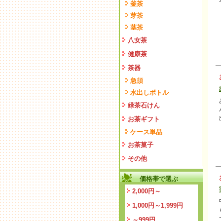
釜茶
芽茶
茎茶
八女茶
健康茶
茶器
急須
水出しボトル
緑茶石けん
お茶ギフト
ケース単品
お茶菓子
その他
価格帯で選ぶ
2,000円～
1,000円～1,999円
～999円