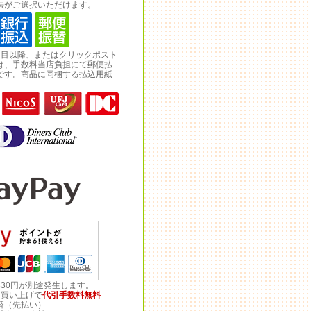
法がご選択いただけます。
回目以降、またはクリックポスト
は、手数料当店負担にて郵便払
です。商品に同梱する払込用紙
。
30円が別途発生します。
お買い上げで
代引手数料無料
替（先払い）