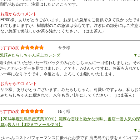
箇所があるので、注意はしたいところです。
お店からのコメント
EP00様、ありがとうございます。お探しの急須をご提供できて良かったで
れてしまいますが、樹脂製のこの急須は安心です。注ぎ口の部分にはご注意
ない急須で美味しいお茶を淹れてください。（はま茶ん）
おすすめ度
サラ様
2017みたらしちゃん卓上カレンダー
▼
知り合いにいただいた一煎パックのみたらしちゃんに一目惚れしました。そ
やっとカレンダーを見つけました。とても、かわいいですね。お茶も入れて
い一年になりそうです。今後とも、よろしくお願いいたします。
お店からのコメント
サラ様、ありがとうございます。みたらしちゃん、可愛いですよね。私もお
みたらしちゃんに癒されて、来年も良い1年にしてください！（はま茶ん）
おすすめ度
ゆう様
【2014年鹿児島県産茶葉100％】濃厚な旨味と微かな渋味。当店一番人気の
100g袋入り【3袋までメール便可】
▼
たいへんコストパフォーマンスに優れたお茶です.鹿児島のお茶をメインにブ