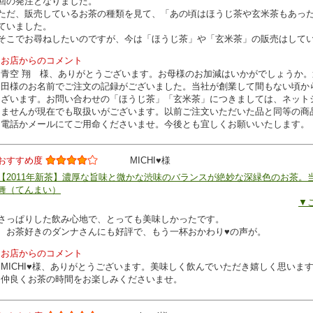
回の発注となりました。
ただ、販売しているお茶の種類を見て、「あの頃はほうじ茶や玄米茶もあっ
ていました。
そこでお尋ねしたいのですが、今は「ほうじ茶」や「玄米茶」の販売はして
お店からのコメント
青空 翔 様、ありがとうございます。お母様のお加減はいかがでしょうか
田様のお名前でご注文の記録がございました。当社が創業して間もない頃か
ざいます。お問い合わせの「ほうじ茶」「玄米茶」につきましては、ネット
ませんが現在でも取扱いがございます。以前ご注文いただいた品と同等の商
電話かメールにてご用命くださいませ。今後とも宜しくお願いいたします。
おすすめ度
MICHI♥様
【2011年新茶】濃厚な旨味と微かな渋味のバランスが絶妙な深緑色のお茶。
舞（てんまい）
▼
さっぱりした飲み心地で、とっても美味しかったです。
お茶好きのダンナさんにも好評で、もう一杯おかわり♥の声が。
お店からのコメント
MICHI♥様、ありがとうございます。美味しく飲んでいただき嬉しく思いま
仲良くお茶の時間をお楽しみくださいませ。