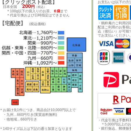
【クリックポスト配送】
お支払いは以下の方
200
円
日本全国
（税込）
＊100g以下の袋入りのお茶、
６袋
まで
＊代金引換および日時指定はできません
【宅配便】
・鶴粋庵のご利用2
(税込価格)
配送ご利用のお客様
込（後払い）が可能
でお支払いください
＊お届け先1件につき、商品合計10,000円以上で
・九州…660円引き(実質送料無料)
・他地域…660円引き
・代金引換は手数料3
＊5,000円以上の
・銀行振込、郵便振
＊140サイズ以上は下記の通り加算となります