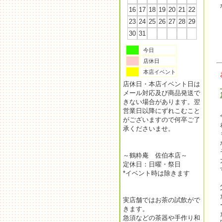
16
17
18
19
20
21
22
23
24
25
26
27
28
29
30
31
今日
店休日
本店イベント
店休日・本店イベント日は
メール対応及び商品発送で
きない場合があります。翌
営業日以降にずれこむこと
がございますので何卒ご了
承くださいませ。
～鶴粋庵 佐伯本店～
定休日：日曜・祭日
*イベント時は除きます
実店舗ではお茶の試飲がで
きます。
急須などの茶器や手作り和