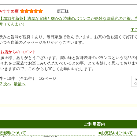
おすすめ度
廣正様
【2011年新茶】濃厚な旨味と微かな渋味のバランスが絶妙な深緑色のお茶。
舞（てんまい）
▼
渋みと旨味が程良くあり、毎日家族で飲んでいます。お茶の色も濃くて好評
いつも自筆のメッセージありがとうございます。
お店からのコメント
廣正様、ありがとうございます。濃い緑と旨味渋味のバランスという商品の
それをご家族でお楽しみいただいているとの事、とても嬉しく思っておりま
いきますので、これからも宜しくお願いいたします。
件～10件 （全13件） 1/2ページ
2
次へ
最後へ
ご利用案内
配送料について
■お支払いについて