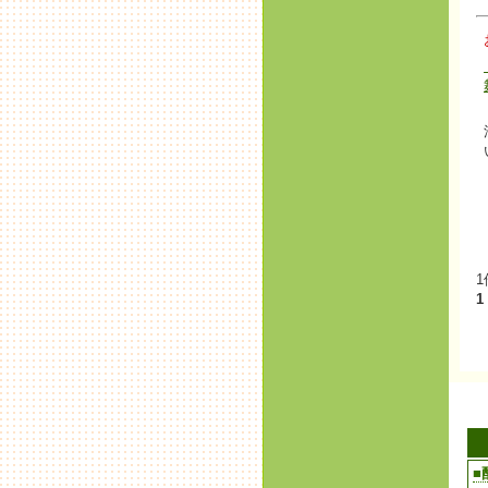
1
1
■