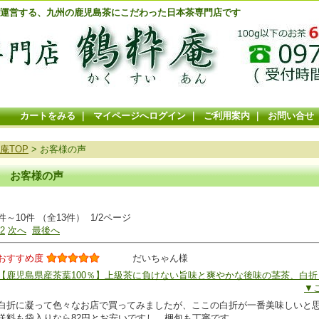
が運営する、九州の鹿児島茶にこだわった日本茶専門店です
カートをみる
｜
マイページへログイン
｜
ご利用案内
｜
お問い合せ
庵TOP
> お客様の声
お客様の声
件～10件 （全13件） 1/2ページ
2
次へ
最後へ
おすすめ度
だいちゃん様
【鹿児島県産茶葉100％】上級茶に負けない旨味と爽やかな後味の茎茶、白
▼
白折に凝って色々なお店で買ってみましたが、ここの白折が一番美味しいと
送料も袋入りなら82円とお安いですし、梱包も丁寧です。