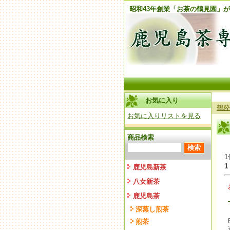
昭和43年創業「お茶の鶴見園」
お気に入り
鶴粋
お気に入りリストを見る
商品検索
1
1
鹿児島新茶
八女新茶
鹿児島茶
深蒸し煎茶
煎茶