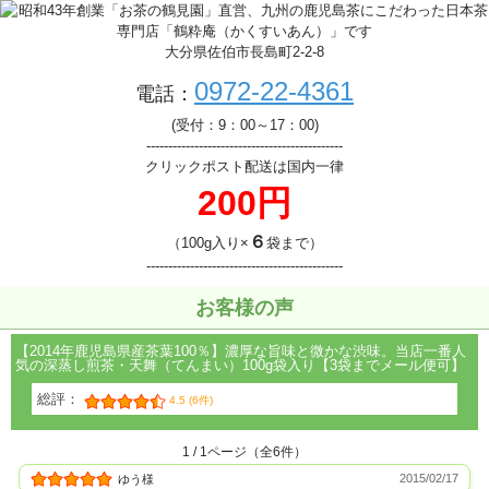
大分県佐伯市長島町2-2-8
0972-22-4361
電話：
(受付：9：00～17：00)
---------------------------------------------
クリックポスト配送は国内一律
200円
６
（100g入り×
袋まで）
---------------------------------------------
お客様の声
【2014年鹿児島県産茶葉100％】濃厚な旨味と微かな渋味。当店一番人
気の深蒸し煎茶・天舞（てんまい）100g袋入り【3袋までメール便可】
総評：
4.5 (6件)
1 / 1ページ（全6件）
2015/02/17
ゆう様