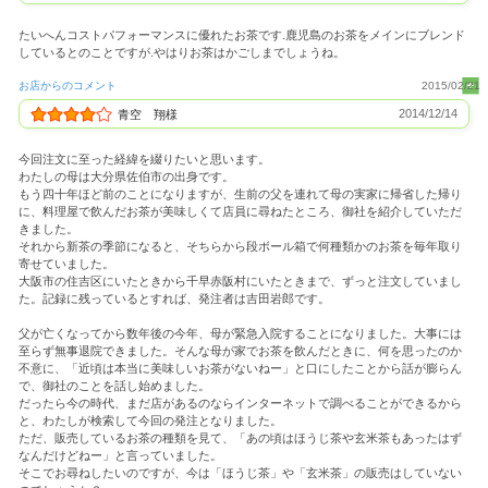
たいへんコストパフォーマンスに優れたお茶です.鹿児島のお茶をメインにブレンド
しているとのことですが.やはりお茶はかごしまでしょうね。
お店からのコメント
2015/02/21
2014/12/14
青空 翔様
今回注文に至った経緯を綴りたいと思います。
わたしの母は大分県佐伯市の出身です。
もう四十年ほど前のことになりますが、生前の父を連れて母の実家に帰省した帰り
に、料理屋で飲んだお茶が美味しくて店員に尋ねたところ、御社を紹介していただ
きました。
それから新茶の季節になると、そちらから段ボール箱で何種類かのお茶を毎年取り
寄せていました。
大阪市の住吉区にいたときから千早赤阪村にいたときまで、ずっと注文していまし
た。記録に残っているとすれば、発注者は吉田岩郎です。
父が亡くなってから数年後の今年、母が緊急入院することになりました。大事には
至らず無事退院できました。そんな母が家でお茶を飲んだときに、何を思ったのか
不意に、「近頃は本当に美味しいお茶がないねー」と口にしたことから話が膨らん
で、御社のことを話し始めました。
だったら今の時代、まだ店があるのならインターネットで調べることができるから
と、わたしが検索して今回の発注となりました。
ただ、販売しているお茶の種類を見て、「あの頃はほうじ茶や玄米茶もあったはず
なんだけどねー」と言っていました。
そこでお尋ねしたいのですが、今は「ほうじ茶」や「玄米茶」の販売はしていない