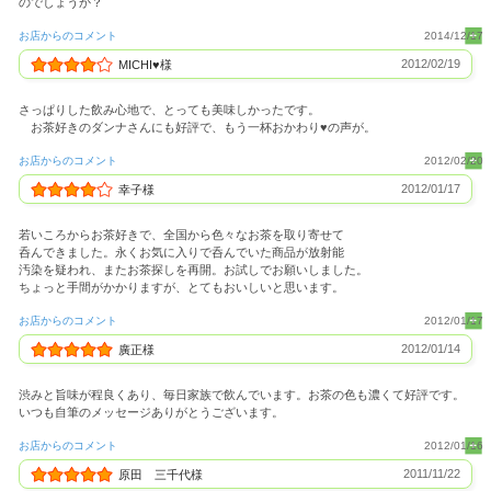
のでしょうか？
お店からのコメント
2014/12/17
2012/02/19
MICHI♥様
さっぱりした飲み心地で、とっても美味しかったです。
お茶好きのダンナさんにも好評で、もう一杯おかわり♥の声が。
お店からのコメント
2012/02/20
2012/01/17
幸子様
若いころからお茶好きで、全国から色々なお茶を取り寄せて
呑んできました。永くお気に入りで呑んでいた商品が放射能
汚染を疑われ、またお茶探しを再開。お試しでお願いしました。
ちょっと手間がかかりますが、とてもおいしいと思います。
お店からのコメント
2012/01/17
2012/01/14
廣正様
渋みと旨味が程良くあり、毎日家族で飲んでいます。お茶の色も濃くて好評です。
いつも自筆のメッセージありがとうございます。
お店からのコメント
2012/01/16
2011/11/22
原田 三千代様